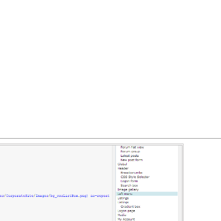
reeMenu# */

ainMenu# */
