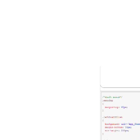
...

/* #Menu/T
...

/* #Menu/M
...
